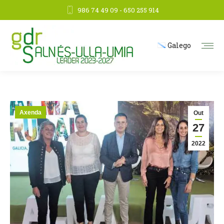
986 74 49 09 - 650 255 914
Galego
Axenda
Out
27
2022