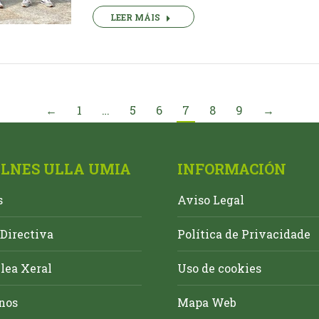
LEER MÁIS
←
1
…
5
6
7
8
9
→
ALNES ULLA UMIA
INFORMACIÓN
s
Aviso Legal
Directiva
Política de Privacidade
ea Xeral
Uso de cookies
nos
Mapa Web