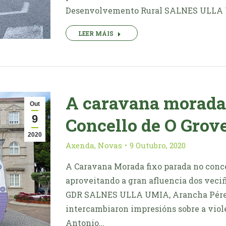
Desenvolvemento Rural SALNES ULLA UM
LEER MÁIS
A caravana morada 
Out
9
Concello de O Grov
2020
Axenda
,
Novas
9 Outubro, 2020
A Caravana Morada fixo parada no conce
aproveitando a gran afluencia dos veci
GDR SALNES ULLA UMIA, Arancha Pérez
intercambiaron impresións sobre a viol
Antonio…