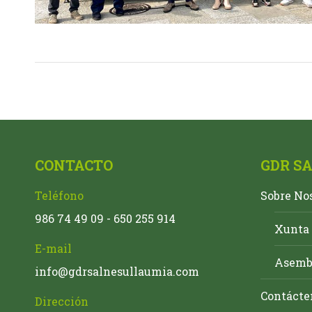
CONTACTO
GDR S
Teléfono
Sobre No
986 74 49 09 - 650 255 914
Xunta 
E-mail
Asembl
info@gdrsalnesullaumia.com
Contácte
Dirección