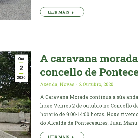
LEER MÁIS
A caravana morada 
Out
2
concello de Pontec
2020
Axenda
,
Novas
2 Outubro, 2020
A Caravana Morada continua a súa andai
hoxe Venres 2 de outubro no Concello d
horario de 9:00-14:00 horas. Hoxe tivemo
do Alcalde de Pontecesures, Juan Manu
LEER MÁIS