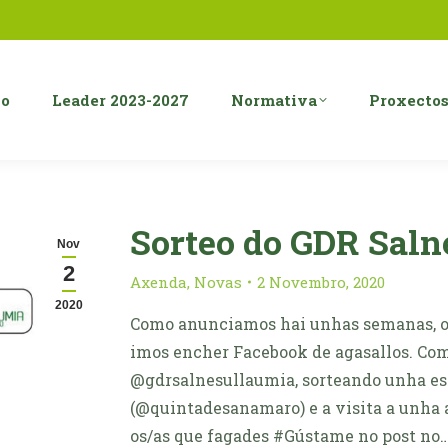
o
Leader 2023-2027
Normativa
Proxecto
Sorteo do GDR Saln
Nov
2
Axenda
,
Novas
2 Novembro, 2020
2020
Como anunciamos hai unhas semanas, os
imos encher Facebook de agasallos. 
@gdrsalnesullaumia, sorteando unha est
(@quintadesanamaro) e a visita a unha 
os/as que fagades #Gústame no post no