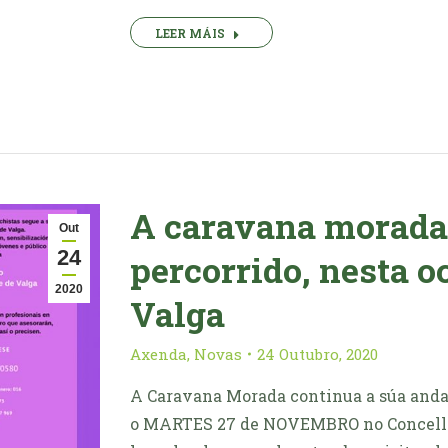
LEER MÁIS
A caravana morada 
Out
24
percorrido, nesta o
2020
Valga
Axenda
,
Novas
24 Outubro, 2020
A Caravana Morada continua a súa andai
o MARTES 27 de NOVEMBRO no Concello d