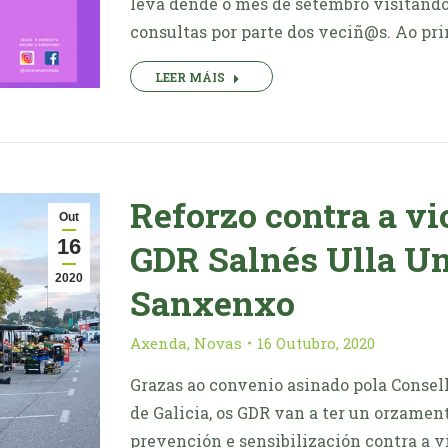
leva dende o mes de setembro visitando
consultas por parte dos veciñ@s. Ao pri
LEER MÁIS
Reforzo contra a vi
Out
16
GDR Salnés Ulla Um
2020
Sanxenxo
Axenda
,
Novas
16 Outubro, 2020
Grazas ao convenio asinado pola Consel
de Galicia, os GDR van a ter un orzament
prevención e sensibilización contra a v