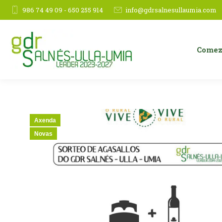
986 74 49 09 - 650 255 914
info@gdrsalnesullaumia.com
Comez
Axenda
Novas