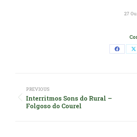
27 Ou
Co
Share
S
on
o
Faceboo
Post
PREVIOUS
navigation
Interritmos Sons do Rural –
Previous
Folgoso do Courel
post: