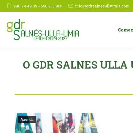
986 74 49 09 - 650 255 914
info@gdrsalnesullaumia.com
Comez
O GDR SALNES ULLA U
Axenda