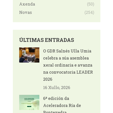
Axenda
(50)
Novas
(254)
ÚLTIMAS ENTRADAS
O GDR Salnés Ulla Umia
celebra a súa asemblea
xeral ordinaria e avanza
na convocatoria LEADER
2026
16 Xullo, 2026
6ª edición da
Aceleradora Ría de
Pontevedra