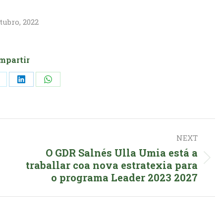
tubro, 2022
mpartir
hare
Share
Share
n
on
on
k
X
LinkedIn
WhatsApp
NEXT
O GDR Salnés Ulla Umia está a
Next
traballar coa nova estratexia para
o programa Leader 2023 2027
post: