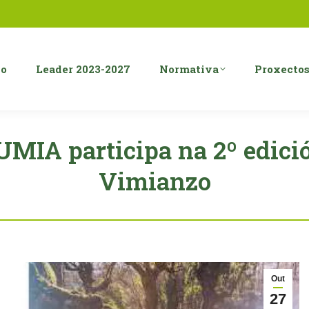
o
Leader 2023-2027
Normativa
Proxecto
MIA participa na 2º edic
Vimianzo
Out
27