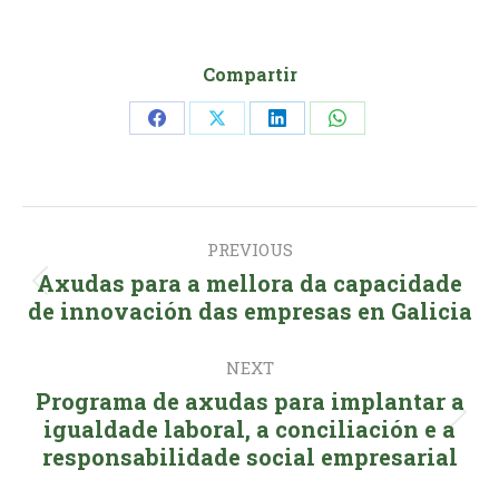
Compartir
Share
Share
Share
Share
on
on
on
on
Facebook
X
LinkedIn
WhatsApp
Post
PREVIOUS
navigation
Axudas para a mellora da capacidade
Previous
de innovación das empresas en Galicia
post:
NEXT
Programa de axudas para implantar a
Next
igualdade laboral, a conciliación e a
responsabilidade social empresarial
post: