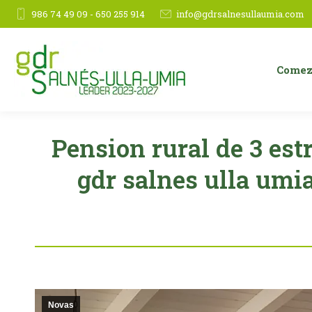
986 74 49 09 - 650 255 914
info@gdrsalnesullaumia.com
Comez
Pension rural de 3 est
gdr salnes ulla umi
Novas