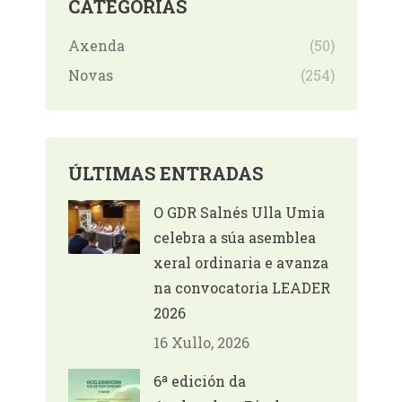
CATEGORÍAS
Axenda
(50)
Novas
(254)
ÚLTIMAS ENTRADAS
O GDR Salnés Ulla Umia
celebra a súa asemblea
xeral ordinaria e avanza
na convocatoria LEADER
2026
16 Xullo, 2026
6ª edición da