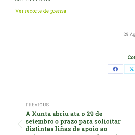
Ver recorte de prensa
29 Ag
Co
Share
S
on
o
Faceboo
Post
PREVIOUS
navigation
A Xunta abriu ata o 29 de
setembro o prazo para solicitar
Previous
distintas liñas de apoio ao