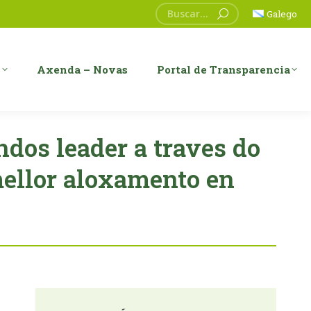
Search:
Galego
s
Axenda – Novas
Portal de Transparencia
ndos leader a traves do
mellor aloxamento en