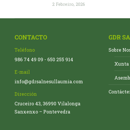
2 Febreiro, 2026
CONTACTO
GDR S
Teléfono
Sobre No
986 74 49 09 - 650 255 914
Xunta 
E-mail
Asembl
info@gdrsalnesullaumia.com
Contácte
Dirección
Cruceiro 43, 36990 Vilalonga
Sanxenxo – Pontevedra