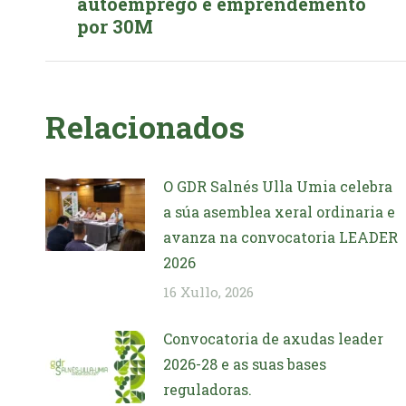
autoemprego e emprendemento
post:
por 30M
Relacionados
O GDR Salnés Ulla Umia celebra
a súa asemblea xeral ordinaria e
avanza na convocatoria LEADER
2026
16 Xullo, 2026
Convocatoria de axudas leader
2026-28 e as suas bases
reguladoras.