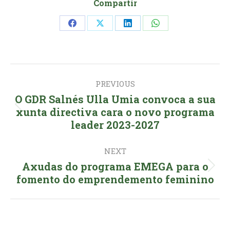
Compartir
Share
Share
Share
Share
on
on
on
on
Facebook
X
LinkedIn
WhatsApp
Post
PREVIOUS
navigation
O GDR Salnés Ulla Umia convoca a sua
Previous
xunta directiva cara o novo programa
leader 2023-2027
post:
NEXT
Axudas do programa EMEGA para o
Next
fomento do emprendemento feminino
post: