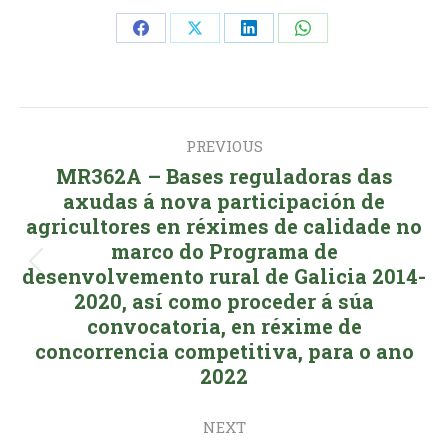
Share
Share
Share
Share
on
on
on
on
Facebook
X
LinkedIn
WhatsApp
Post
PREVIOUS
navigation
MR362A – Bases reguladoras das
axudas á nova participación de
agricultores en réximes de calidade no
marco do Programa de
Previous
desenvolvemento rural de Galicia 2014-
2020, así como proceder á súa
post:
convocatoria, en réxime de
concorrencia competitiva, para o ano
2022
NEXT