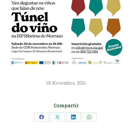
18 Novembro, 2021
Compartir
Share
Share
Share
Share
on
on
on
on