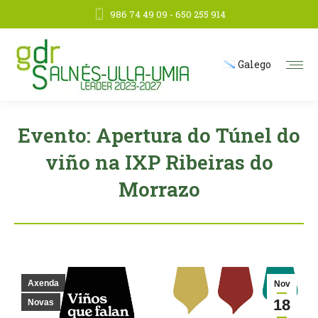
986 74 49 09 - 650 255 914
Galego
Evento: Apertura do Túnel do
viño na IXP Ribeiras do
Morrazo
Axenda
Nov
18
Novas