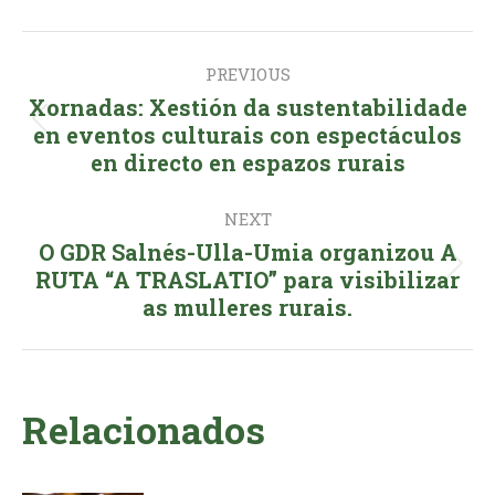
Facebook
X
LinkedIn
WhatsApp
Post
PREVIOUS
navigation
Xornadas: Xestión da sustentabilidade
Previous
en eventos culturais con espectáculos
en directo en espazos rurais
post:
NEXT
O GDR Salnés-Ulla-Umia organizou A
Next
RUTA “A TRASLATIO” para visibilizar
as mulleres rurais.
post:
Relacionados