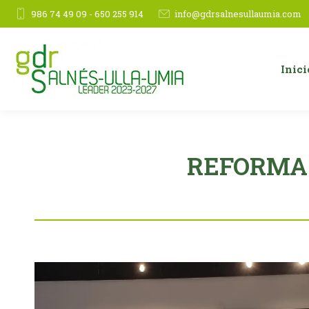
986 74 49 09 - 650 255 914
info@gdrsalnesullaumia.com
Inici
REFORMA