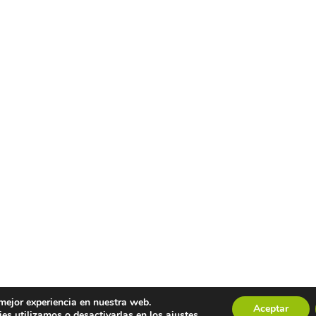
 mejor experiencia en nuestra web.
Aceptar
es utilizamos o desactivarlas en los
ajustes
.