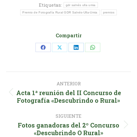
Etiquetas:
gdr salnés ulla umia
Premio de Fotografía Rural GDR Salnés-Ulla-Umia
premios
Compartir
Share
Share
Share
Share
on
on
on
on
Facebook
X
LinkedIn
WhatsApp
Navegación
ANTERIOR
entre
Acta 1ª reunión del II Concurso de
Publicación
publicaciones
Fotografía «Descubrindo o Rural»
anterior:
SIGUIENTE
Fotos ganadoras del 2º Concurso
Publicación
«Descubrindo O Rural»
siguiente: