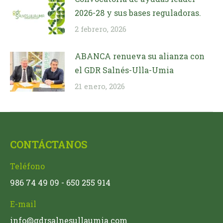
2026-28 y sus bases reguladoras.
2 febrero, 2026
ABANCA renueva su alianza con
el GDR Salnés-Ulla-Umia
21 enero, 2026
CONTÁCTANOS
Teléfono
986 74 49 09 - 650 255 914
E-mail
info@gdrsalnesullaumia.com