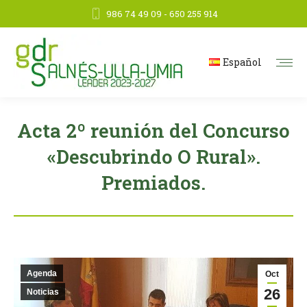
986 74 49 09 - 650 255 914
Español
Acta 2º reunión del Concurso
«Descubrindo O Rural».
Premiados.
Agenda
Oct
26
Noticias