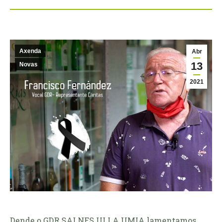
Axenda
Abr
13
Novas
2021
Dende o GDR SALNES ULLA UMIA lamentamos