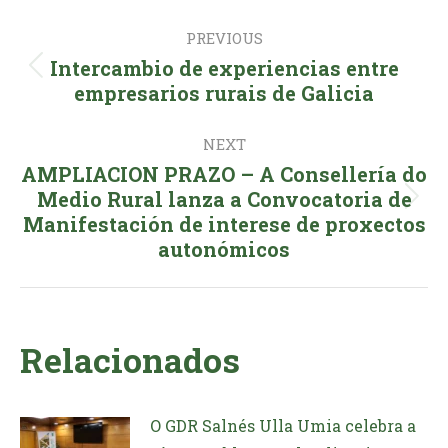
Post
PREVIOUS
navigation
Intercambio de experiencias entre
Previous
empresarios rurais de Galicia
post:
NEXT
AMPLIACION PRAZO – A Consellería do
Medio Rural lanza a Convocatoria de
Next
Manifestación de interese de proxectos
post:
autonómicos
Relacionados
O GDR Salnés Ulla Umia celebra a