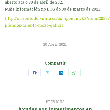
aberto ata o 30 de abril de 2021.
Máis información no DOG do 30 de marzo de 2021
http://xuventude.xunta.es/component/k2/item/20827
premios-talento-mozo-galicia
20 Abril, 2021
Compartir
Share
Share
Share
Share
on
on
on
on
Facebook
X
LinkedIn
WhatsApp
Post
PREVIOUS
navigation
Axudas aos investimentos en