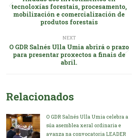
tecnoloxías forestais, procesamento,
Previous
mobilización e comercialización de
post:
produtos forestais
NEXT
O GDR Salnés Ulla Umia abrirá o prazo
Next
para presentar proxectos a finais de
abril.
post:
Relacionados
O GDR Salnés Ulla Umia celebra a
súa asemblea xeral ordinaria e
avanza na convocatoria LEADER