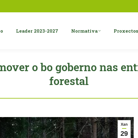
o
Leader 2023-2027
Normativa
Proxecto
mover o bo goberno nas enti
forestal
Xan
29