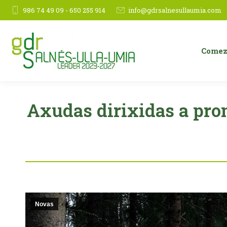
986 74 49 09 - 650 255 914
info@gdrsalnesullaumia.com
Comez
Axudas dirixidas a pro
Novas