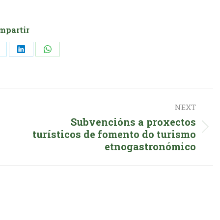
mpartir
hare
Share
Share
n
on
on
k
X
LinkedIn
WhatsApp
NEXT
Subvencións a proxectos
Next
turísticos de fomento do turismo
etnogastronómico
post: