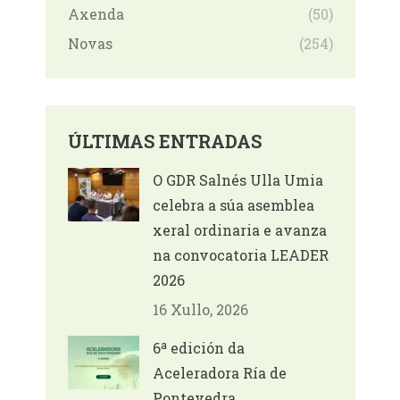
Axenda
(50)
Novas
(254)
ÚLTIMAS ENTRADAS
O GDR Salnés Ulla Umia
celebra a súa asemblea
xeral ordinaria e avanza
na convocatoria LEADER
2026
16 Xullo, 2026
6ª edición da
Aceleradora Ría de
Pontevedra