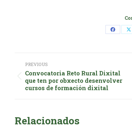
Co
Share
S
on
o
Faceboo
Post
PREVIOUS
navigation
Convocatoria Reto Rural Dixital
Previous
que ten por obxecto desenvolver
cursos de formación dixital
post:
Relacionados