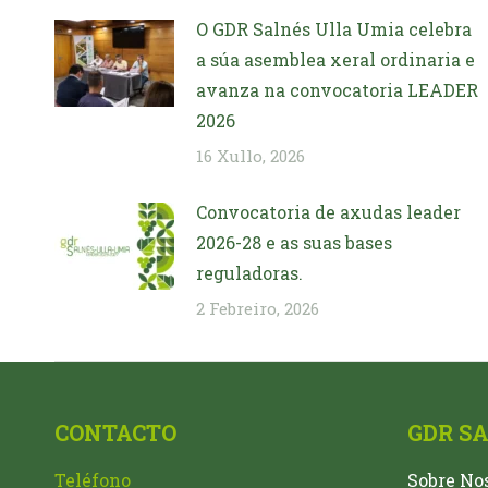
O GDR Salnés Ulla Umia celebra
a súa asemblea xeral ordinaria e
avanza na convocatoria LEADER
2026
16 Xullo, 2026
Convocatoria de axudas leader
2026-28 e as suas bases
reguladoras.
2 Febreiro, 2026
CONTACTO
GDR S
Teléfono
Sobre No