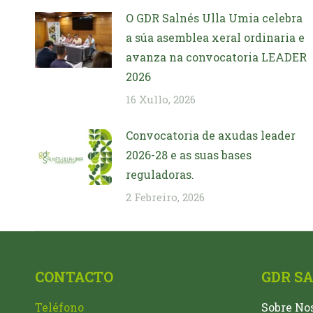
O GDR Salnés Ulla Umia celebra
a súa asemblea xeral ordinaria e
avanza na convocatoria LEADER
2026
16 Xullo, 2026
Convocatoria de axudas leader
2026-28 e as suas bases
reguladoras.
2 Febreiro, 2026
CONTACTO
GDR S
Teléfono
Sobre No