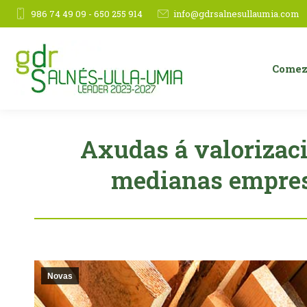
986 74 49 09 - 650 255 914
info@gdrsalnesullaumia.com
Comez
Axudas á valorizac
medianas empresa
Novas