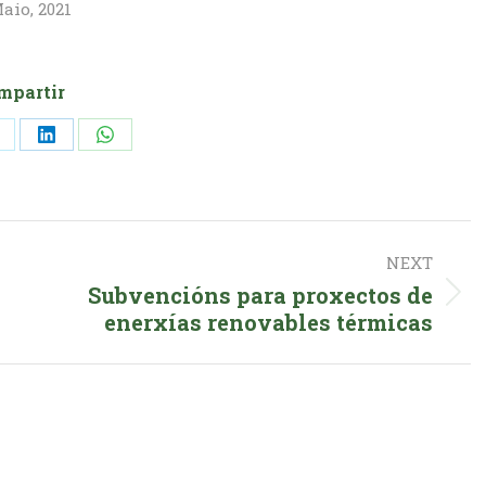
aio, 2021
mpartir
hare
Share
Share
n
on
on
k
X
LinkedIn
WhatsApp
NEXT
Subvencións para proxectos de
Next
enerxías renovables térmicas
post: