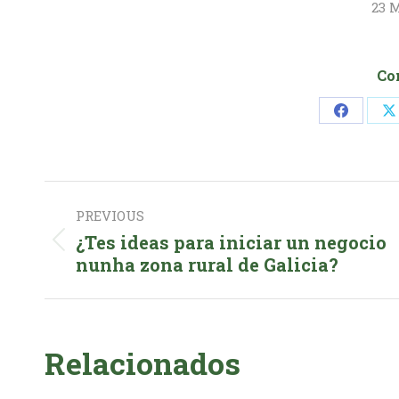
23 M
Co
Share
S
on
o
Faceboo
Post
PREVIOUS
navigation
¿Tes ideas para iniciar un negocio
Previous
nunha zona rural de Galicia?
post:
Relacionados