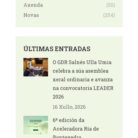
Axenda
(50)
Novas
(254)
ÚLTIMAS ENTRADAS
O GDR Salnés Ulla Umia
celebra a súa asemblea
xeral ordinaria e avanza
na convocatoria LEADER
2026
16 Xullo, 2026
6ª edición da
Aceleradora Ría de
Pontevedra