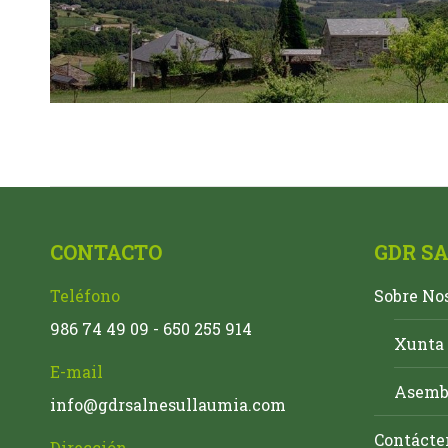
CONTACTO
GDR S
Teléfono
Sobre No
986 74 49 09 - 650 255 914
Xunta 
E-mail
Asembl
info@gdrsalnesullaumia.com
Contácte
Dirección