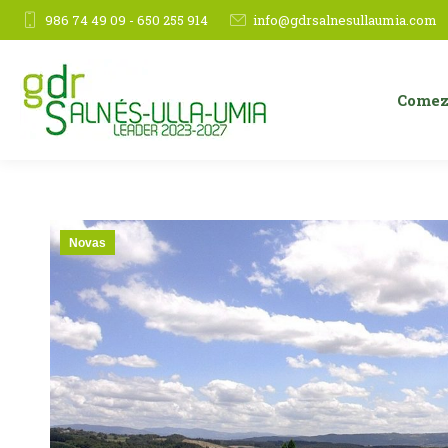
986 74 49 09 - 650 255 914
info@gdrsalnesullaumia.com
Comez
Novas