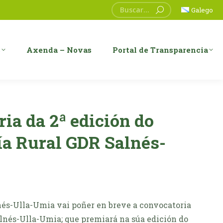
Search:
Galego
s
Axenda – Novas
Portal de Transparencia
ia da 2ª edición do
ía Rural GDR Salnés-
és-Ulla-Umia vai poñer en breve a convocatoria
alnés-Ulla-Umia; que premiará na súa edición do