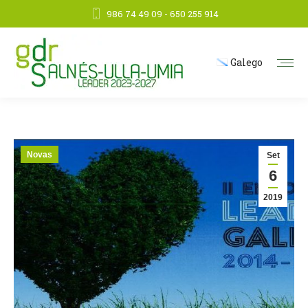
986 74 49 09 - 650 255 914
Galego
Novas
Set
6
2019