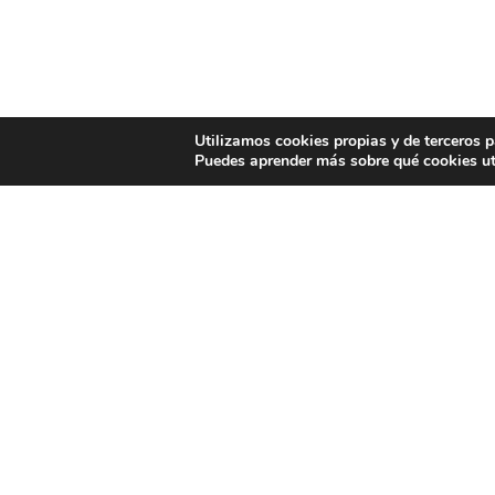
Utilizamos cookies propias y de terceros p
Puedes aprender más sobre qué cookies ut
CONTACTO
GDR S
Teléfono
Sobre No
986 74 49 09 - 650 255 914
Xunta 
E-mail
Asembl
info@gdrsalnesullaumia.com
Contácte
Dirección