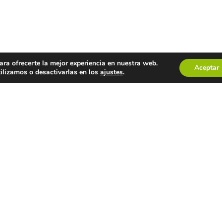
ara ofrecerte la mejor experiencia en nuestra web.
Aceptar
ilizamos o desactivarlas en los
ajustes
.
ALNES ULLA UMIA
INFORMACIÓN
s
Aviso Legal
Directiva
Política de Privacidade
ea Xeral
Uso de cookies
nos
Mapa Web