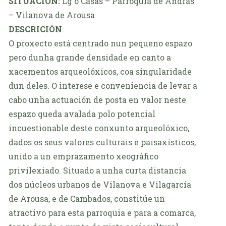
SITUACIÓN:
Lg o Casás – Parroquia de Andras
– Vilanova de Arousa
DESCRICIÓN
:
O proxecto está centrado nun pequeno espazo
pero dunha grande densidade en canto a
xacementos arqueolóxicos, coa singularidade
dun deles. O interese e conveniencia de levar a
cabo unha actuación de posta en valor neste
espazo queda avalada polo potencial
incuestionable deste conxunto arqueolóxico,
dados os seus valores culturais e paisaxísticos,
unido a un emprazamento xeográfico
privilexiado. Situado a unha curta distancia
dos núcleos urbanos de Vilanova e Vilagarcía
de Arousa, e de Cambados, constitúe un
atractivo para esta parroquia e para a comarca,