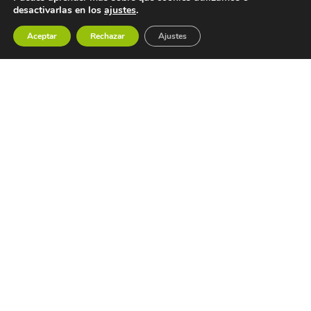
desactivarlas en los
ajustes
.
Aceptar
Rechazar
Ajustes
CONTACTO
Teléfono
986 74 49 09 - 650 255 914
E-mail
info@gdrsalnesullaumia.com
Dirección
Cruceiro 43, 36990 Vilalonga
Sanxenxo – Pontevedra