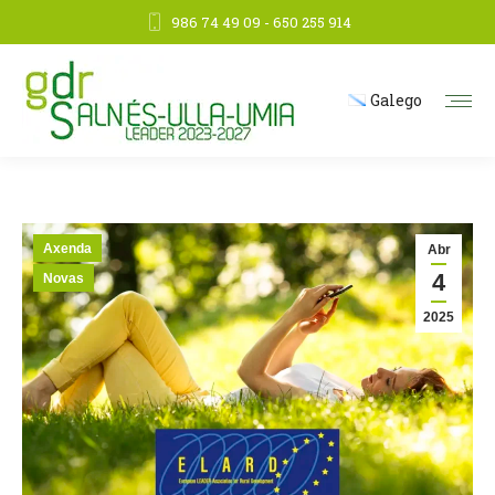
986 74 49 09 - 650 255 914
Galego
Axenda
Abr
4
Novas
2025