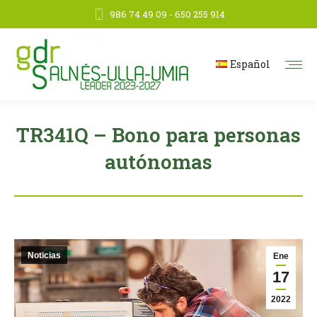
986 74 49 09 - 650 255 914
Español
TR341Q – Bono para personas
autónomas
Noticias
Ene
17
2022