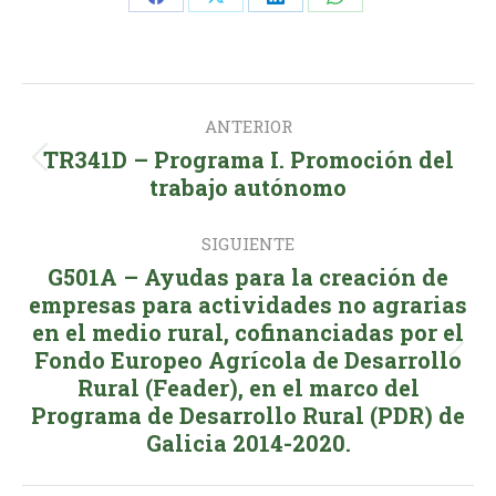
Share
Share
Share
Share
on
on
on
on
Facebook
X
LinkedIn
WhatsApp
Navegación
ANTERIOR
entre
TR341D – Programa I. Promoción del
Publicación
publicaciones
trabajo autónomo
anterior:
SIGUIENTE
G501A – Ayudas para la creación de
empresas para actividades no agrarias
en el medio rural, cofinanciadas por el
Publicación
Fondo Europeo Agrícola de Desarrollo
Rural (Feader), en el marco del
siguiente:
Programa de Desarrollo Rural (PDR) de
Galicia 2014-2020.