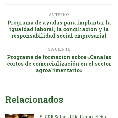
Facebook
X
LinkedIn
WhatsApp
Navegación
ANTERIOR
entre
Programa de ayudas para implantar la
publicaciones
Publicación
igualdad laboral, la conciliación y la
responsabilidad social empresarial
anterior:
SIGUIENTE
Programa de formación sobre «Canales
Publicación
cortos de comercialización en el sector
agroalimentario»
siguiente:
Relacionados
El GDR Salnés Ulla Umia celebra