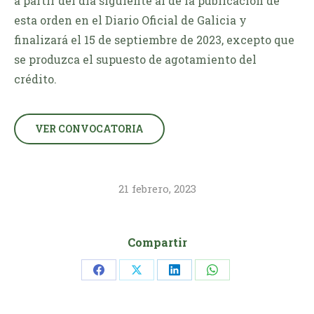
a partir del día siguiente al de la publicación de
esta orden en el Diario Oficial de Galicia y
finalizará el 15 de septiembre de 2023, excepto que
se produzca el supuesto de agotamiento del
crédito.
VER CONVOCATORIA
21 febrero, 2023
Compartir
Share
Share
Share
Share
on
on
on
on