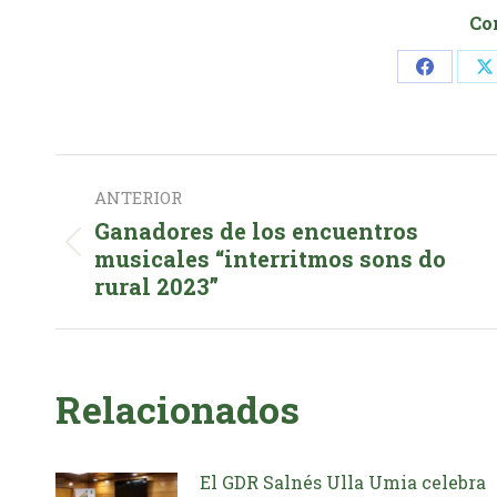
Co
Share
S
on
o
Faceboo
Navegación
ANTERIOR
entre
Ganadores de los encuentros
Publicación
musicales “interritmos sons do
publicaciones
rural 2023”
anterior:
Relacionados
El GDR Salnés Ulla Umia celebra