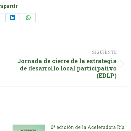
mpartir
hare
Share
Share
n
on
on
k
X
LinkedIn
WhatsApp
SIGUIENTE
Jornada de cierre de la estrategia
Publicación
de desarrollo local participativo
(EDLP)
siguiente:
6ª edición de la Aceleradora Ría