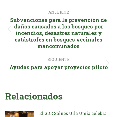
Facebook
X
LinkedIn
WhatsApp
Navegación
ANTERIOR
entre
Subvenciones para la prevención de
publicaciones
daños causados ​​a los bosques por
Publicación
incendios, desastres naturales y
catástrofes en bosques vecinales
anterior:
mancomunados
SIGUIENTE
Publicación
Ayudas para apoyar proyectos piloto
siguiente:
Relacionados
El GDR Salnés Ulla Umia celebra