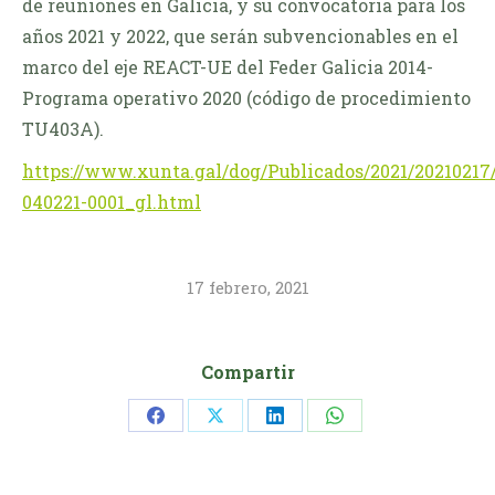
de reuniones en Galicia, y su convocatoria para los
años 2021 y 2022, que serán subvencionables en el
marco del eje REACT-UE del Feder Galicia 2014-
Programa operativo 2020 (código de procedimiento
TU403A).
https://www.xunta.gal/dog/Publicados/2021/2021021
040221-0001_gl.html
17 febrero, 2021
Compartir
Share
Share
Share
Share
on
on
on
on