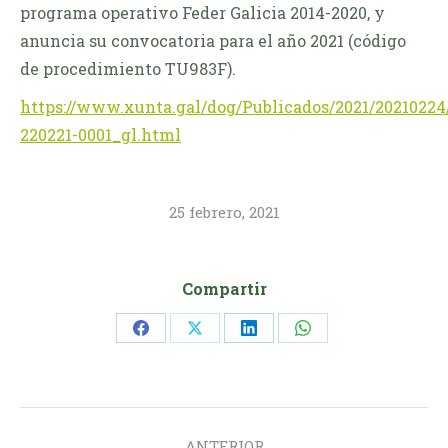
programa operativo Feder Galicia 2014-2020, y
anuncia su convocatoria para el año 2021 (código
de procedimiento TU983F).
https://www.xunta.gal/dog/Publicados/2021/2021022
220221-0001_gl.html
25 febrero, 2021
Compartir
Share
Share
Share
Share
on
on
on
on
Facebook
X
LinkedIn
WhatsApp
Navegación
ANTERIOR