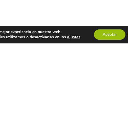
 mejor experiencia en nuestra web.
Aceptar
es utilizamos o desactivarlas en los
ajustes
.
ALNES ULLA UMIA
INFORMACIÓN
sotros
Aviso legal
Directiva
Política de privacidad
eas Generales
Uso de cookies
Mapa Web