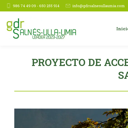
986 74 49 09 - 650 255 914
info@gdrsalnesullaumia.com
Inici
PROYECTO DE ACCE
S