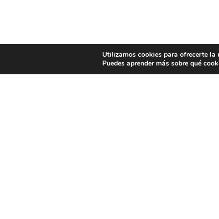
Utilizamos cookies para ofrecerte la
Puedes aprender más sobre qué cooki
CONTÁCTANOS
GDR S
Teléfono
Sobre No
986 74 49 09 - 650 255 914
Junta 
E-mail
Asambl
info@gdrsalnesullaumia.com
Contacta
Dirección
Cruceiro 43, 36990 Vilalonga