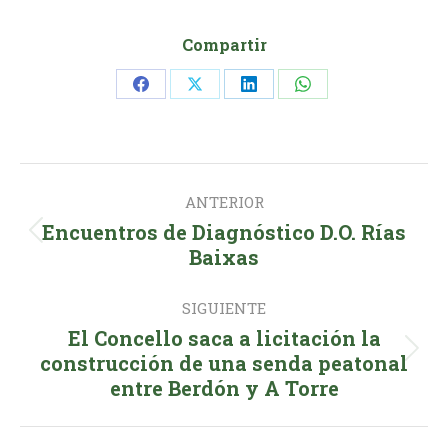
Compartir
Share
Share
Share
Share
on
on
on
on
Facebook
X
LinkedIn
WhatsApp
Navegación
ANTERIOR
entre
Encuentros de Diagnóstico D.O. Rías
Publicación
publicaciones
Baixas
anterior:
SIGUIENTE
El Concello saca a licitación la
Publicación
construcción de una senda peatonal
entre Berdón y A Torre
siguiente: