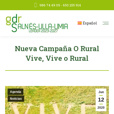
986 74 49 09 - 650 255 914
Español
Nueva Campaña O Rural
Vive, Vive o Rural
Agenda
Jun
12
Noticias
2020