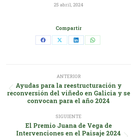
25 abril, 2024
Compartir
Share
Share
Share
Share
on
on
on
on
Facebook
X
LinkedIn
WhatsApp
Navegación
ANTERIOR
entre
Ayudas para la reestructuración y
publicaciones
Publicación
reconversión del viñedo en Galicia y se
convocan para el año 2024
anterior:
SIGUIENTE
El Premio Juana de Vega de
Intervenciones en el Paisaje 2024