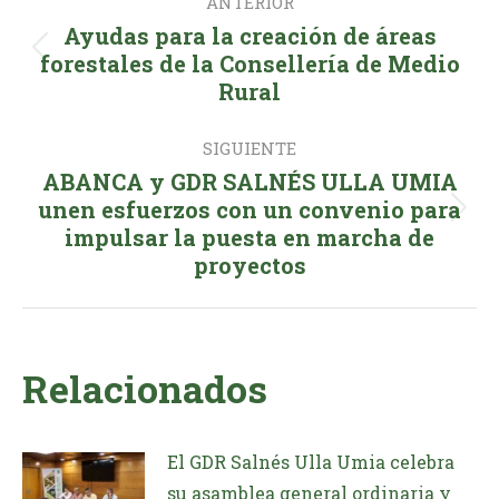
ANTERIOR
entre
Ayudas para la creación de áreas
publicaciones
Publicación
forestales de la Consellería de Medio
Rural
anterior:
SIGUIENTE
ABANCA y GDR SALNÉS ULLA UMIA
unen esfuerzos con un convenio para
Publicación
impulsar la puesta en marcha de
siguiente:
proyectos
Relacionados
El GDR Salnés Ulla Umia celebra
su asamblea general ordinaria y