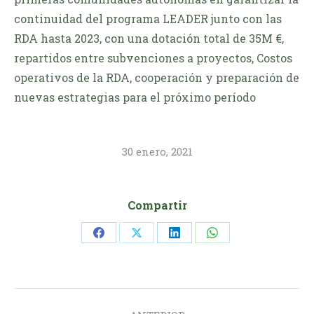
continuidad del programa LEADER junto con las
RDA hasta 2023, con una dotación total de 35M €,
repartidos entre subvenciones a proyectos, Costos
operativos de la RDA, cooperación y preparación de
nuevas estrategias para el próximo período
30 enero, 2021
Compartir
Share
Share
Share
Share
on
on
on
on
Facebook
X
LinkedIn
WhatsApp
Navegación