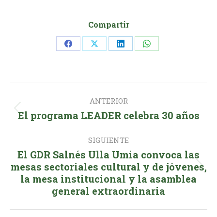
Compartir
Share
Share
Share
Share
on
on
on
on
Facebook
X
LinkedIn
WhatsApp
Navegación
ANTERIOR
entre
Publicación
El programa LEADER celebra 30 años
publicaciones
anterior:
SIGUIENTE
El GDR Salnés Ulla Umia convoca las
mesas sectoriales cultural y de jóvenes,
Publicación
la mesa institucional y la asamblea
siguiente:
general extraordinaria