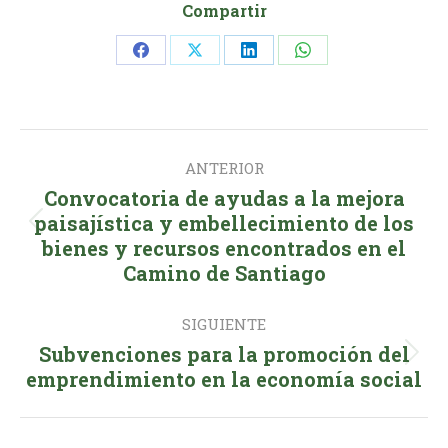
Compartir
Share
Share
Share
Share
on
on
on
on
Facebook
X
LinkedIn
WhatsApp
Navegación
ANTERIOR
entre
Convocatoria de ayudas a la mejora
publicaciones
paisajística y embellecimiento de los
Publicación
bienes y recursos encontrados en el
anterior:
Camino de Santiago
SIGUIENTE
Subvenciones para la promoción del
Publicación
emprendimiento en la economía social
siguiente: