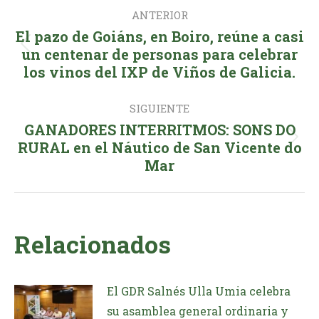
Navegación
ANTERIOR
entre
El pazo de Goiáns, en Boiro, reúne a casi
publicaciones
Publicación
un centenar de personas para celebrar
los vinos del IXP de Viños de Galicia.
anterior:
SIGUIENTE
GANADORES INTERRITMOS: SONS DO
Publicación
RURAL en el Náutico de San Vicente do
Mar
siguiente:
Relacionados
El GDR Salnés Ulla Umia celebra
su asamblea general ordinaria y