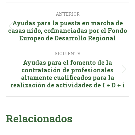
Facebook
X
LinkedIn
WhatsApp
Navegación
ANTERIOR
entre
Ayudas para la puesta en marcha de
publicaciones
Publicación
casas nido, cofinanciadas por el Fondo
Europeo de Desarrollo Regional
anterior:
SIGUIENTE
Ayudas para el fomento de la
contratación de profesionales
Publicación
altamente cualificados para la
siguiente:
realización de actividades de I + D + i
Relacionados