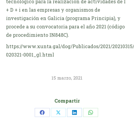
tecnológico para la realización de actividades de I
+ D + i en las empresas y organismos de
investigación en Galicia (programa Principia), y
procede a su convocatoria para el año 2021 (código
de procedimiento IN848C).
https://www.xunta.gal/dog/Publicados/2021/2021031
020321-0001_gl.html
15 marzo, 2021
Compartir
Share
Share
Share
Share
on
on
on
on