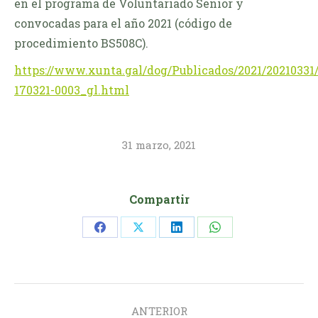
en el programa de Voluntariado Senior y
convocadas para el año 2021 (código de
procedimiento BS508C).
https://www.xunta.gal/dog/Publicados/2021/2021033
170321-0003_gl.html
31 marzo, 2021
Compartir
Share
Share
Share
Share
on
on
on
on
Facebook
X
LinkedIn
WhatsApp
Navegación
ANTERIOR