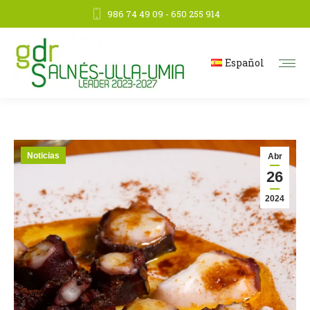
986 74 49 09 - 650 255 914
Español
Noticias
Abr
26
2024