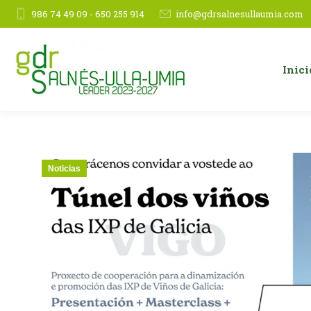
986 74 49 09 - 650 255 914
info@gdrsalnesullaumia.com
Inici
Noticias