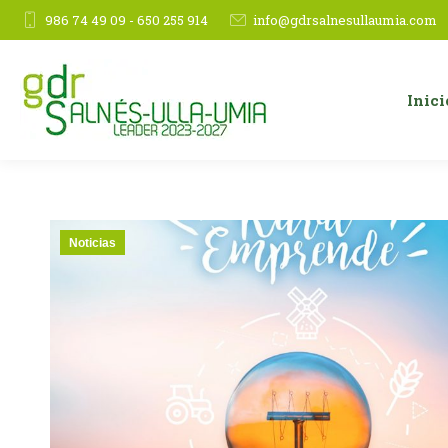
986 74 49 09 - 650 255 914
info@gdrsalnesullaumia.com
Inici
Noticias