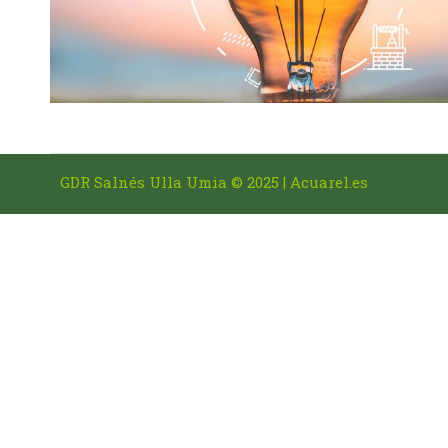
GDR Salnés Ulla Umia © 2025 |
Acuarel.es